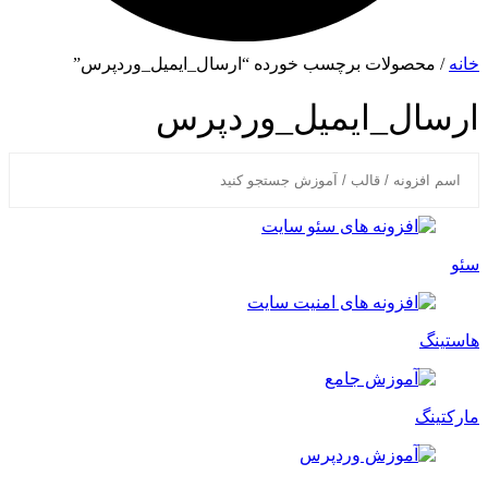
خانه
/ محصولات برچسب خورده “ارسال_ایمیل_وردپرس”
ارسال_ایمیل_وردپرس
سئو
هاستینگ
مارکتینگ