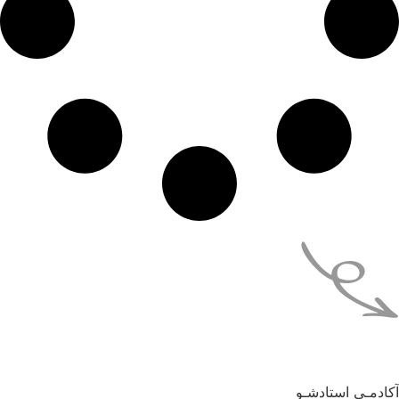
کادمـی استادشـو