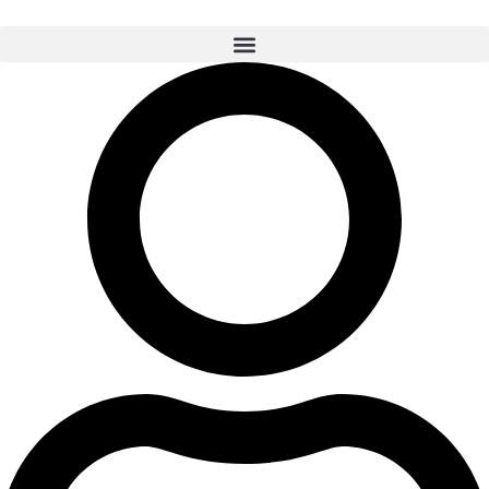
رش
توا