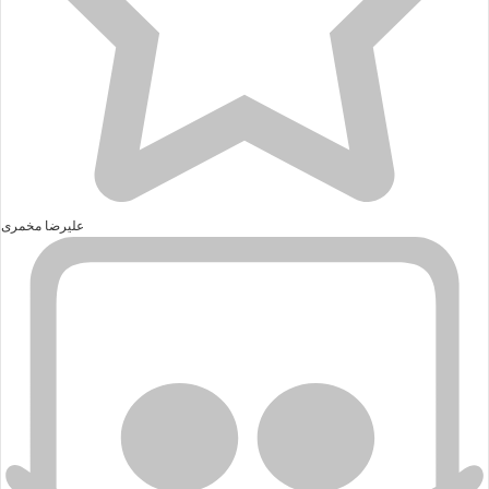
علیرضا مخمری