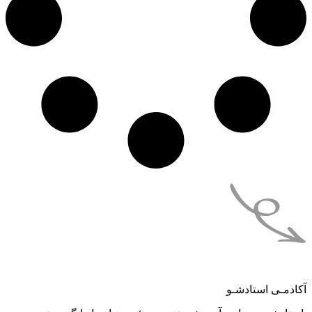
آکادمـی استادشـو