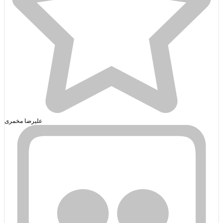
علیرضا مخمری